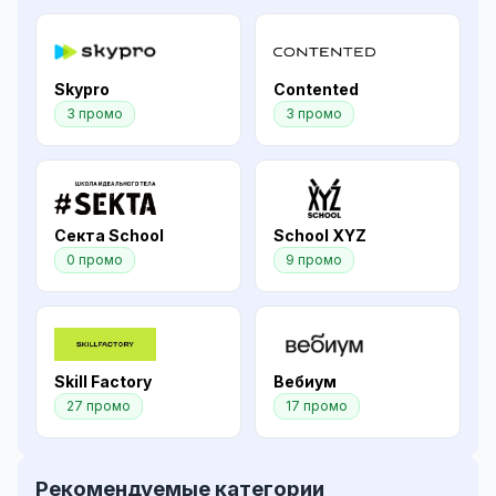
Skypro
Contented
3 промо
3 промо
Секта School
School XYZ
0 промо
9 промо
Skill Factory
Вебиум
27 промо
17 промо
Рекомендуемые категории