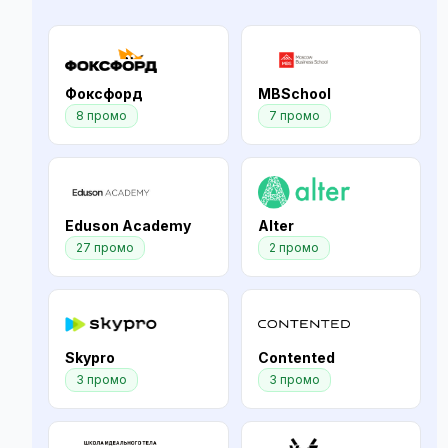
Фоксфорд
MBSchool
8 промо
7 промо
Eduson Academy
Alter
27 промо
2 промо
Skypro
Contented
3 промо
3 промо