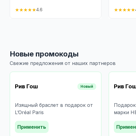
★
★
★
★
★
★
★
★
★
★
4.6
Новые промокоды
Свежие предложения от наших партнеров
Рив Гош
Рив Го
Новый
Изящный браслет в подарок от
Подарок
L’Oréal Paris
марки 
Применить
Примен