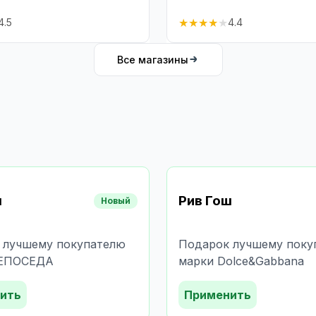
★
★
★
★
★
4.5
4.4
Все магазины
ш
Рив Гош
Новый
 лучшему покупателю
Подарок лучшему поку
НЕПОСЕДА
марки Dolce&Gabbana
ить
Применить