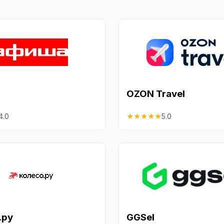
OZON Travel
★
★
★
★
★
4.0
5.0
.ру
GGSel