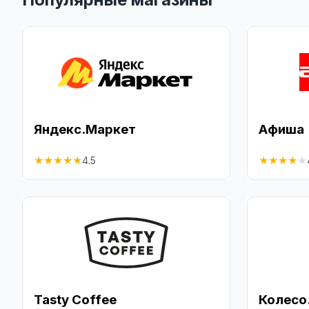
Яндекс.Маркет
Афиша
★
★
★
★
★
★
★
★
★
★
4.5
Tasty Coffee
Колесо