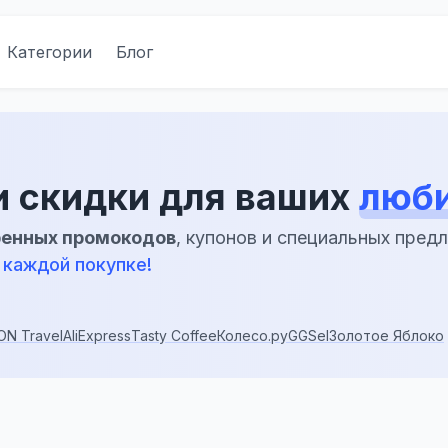
Категории
Блог
 скидки для ваших
люби
ренных промокодов
, купонов и специальных пред
 каждой покупке!
N Travel
AliExpress
Tasty Coffee
Колесо.ру
GGSel
Золотое Яблоко