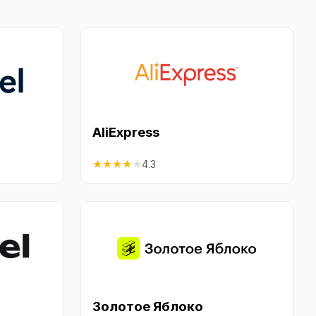
AliExpress
★
★
★
★
★
4.3
Золотое Яблоко