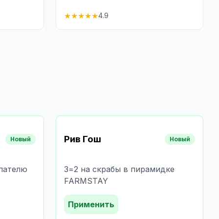
★
★
★
★
★
4.9
Рив Гош
Новый
Новый
пателю
3=2 на скрабы в пирамидке
FARMSTAY
Применить