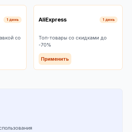
AliExpress
1 день
1 день
авкой со
Топ-товары со скидками до
-70%
Применить
спользования