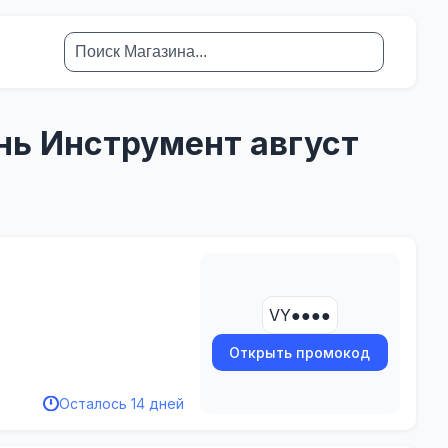
нь Инструмент август
VY●●●●
Открыть промокод
Осталось 14 дней