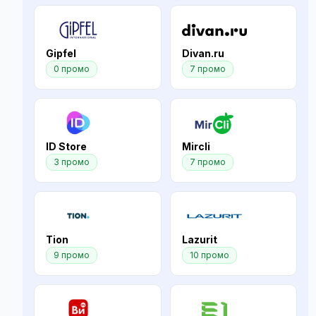
Gipfel
Divan.ru
0 промо
7 промо
ID Store
Mircli
3 промо
7 промо
Tion
Lazurit
9 промо
10 промо