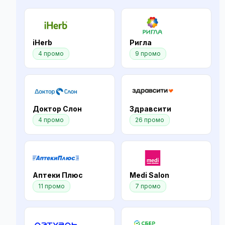
iHerb
Ригла
4 промо
9 промо
Доктор Слон
Здравсити
4 промо
26 промо
Аптеки Плюс
Medi Salon
11 промо
7 промо