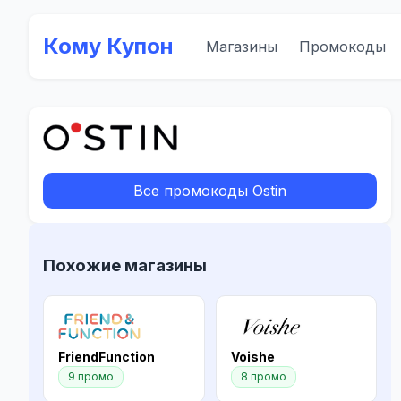
Кому Купон
Магазины
Промокоды
Все промокоды Ostin
Похожие магазины
FriendFunction
Voishe
9 промо
8 промо