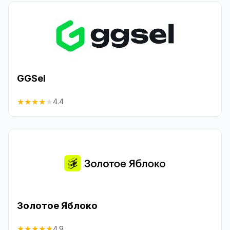
GGSel
★
★
★
★
★
4.4
Золотое Яблоко
★
★
★
★
★
4.9