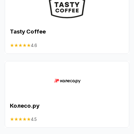
Tasty Coffee
★
★
★
★
★
4.6
Колесо.ру
★
★
★
★
★
4.5