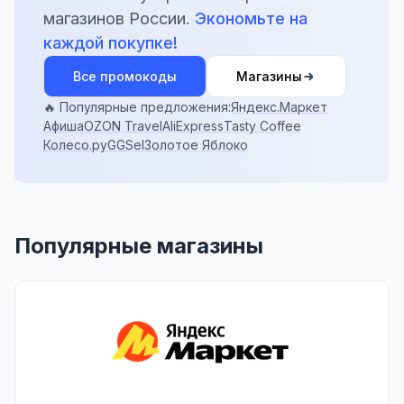
магазинов России.
Экономьте на
каждой покупке!
Все промокоды
Магазины
🔥 Популярные предложения:
Яндекс.Маркет
Афиша
OZON Travel
AliExpress
Tasty Coffee
Колесо.ру
GGSel
Золотое Яблоко
Популярные магазины