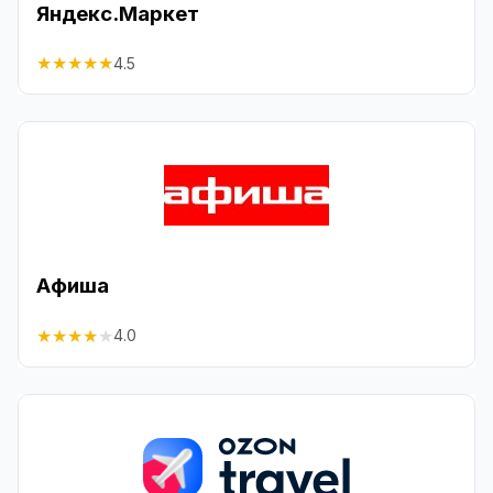
Яндекс.Маркет
★
★
★
★
★
4.5
Афиша
★
★
★
★
★
4.0