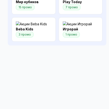
Мир кубиков
Play Today
15 промо
7 промо
Beba Kids
Игрорай
3 промо
1 промо