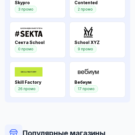
Skypro
Contented
3 промо
2 промо
Секта School
School XYZ
0 промо
9 промо
Skill Factory
Вебиум
26 промо
17 промо
Популярные магазины