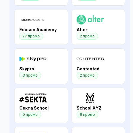
Eduson Academy
Alter
27 промо
2 промо
Skypro
Contented
3 промо
2 промо
Секта School
School XYZ
0 промо
9 промо