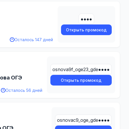
●●●●
Открыть промокод
Осталось 147 дней
osnova9f_oge23_gde●●●●
нова ОГЭ
Открыть промокод
Осталось 56 дней
osnovac9_oge_gde●●●●
а ОГЭ