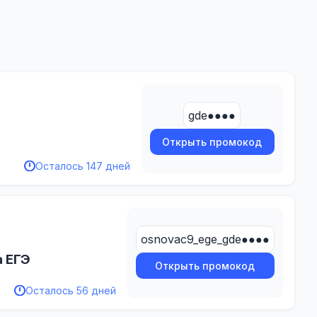
gde●●●●
Открыть промокод
Осталось 147 дней
osnovac9_ege_gde●●●●
а ЕГЭ
Открыть промокод
Осталось 56 дней