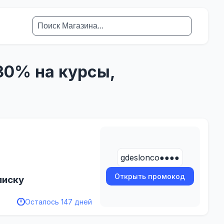
30% на курсы,
gdeslonco●●●●
Открыть промокод
писку
Осталось 147 дней